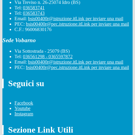
Via Treviso n. 26-25074 Idro (BS)
Tel:
036583741
Tel:
036583743
Email:
bsis00400r@istruzione.it
Link per inviare una mail
PEC:
bsis00400r@pec.istruzione.it
Link per inviare una mail
C.F.: 96006830176
Sede Vobarno
Via Sottostrada - 25079 (BS)
Tel:
036561298 - 0365597872
Email:
bsis00400r@istruzione.it
Link per inviare una mail
PEC:
bsis00400r@pec.istruzione.it
Link per inviare una mail
Seguici su
Facebook
Youtube
Instagram
Sezione Link Utili