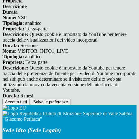
Proprieta
Descrizione
Durata
Nome:
YSC
Tipologia:
analitico
Proprieta:
Terza-parte
Descrizione:
Questo cookie è impostato da YouTube per tenere
traccia delle visualizzazioni dei video incorporati.
Durata:
Sessione
Nome:
VISITOR_INFO1_LIVE
Tipologia:
analitico
Proprieta:
Terza-parte
Descrizione:
Questo cookie è impostato da Youtube per tenere
traccia delle preferenze dell'utente per i video di Youtube incorporati
nei siti; può anche determinare se il visitatore del sito web sta
utilizzando la nuova o la vecchia versione dell'interfaccia di
Youtube.
Durata:
6 mesi
Accetta tutti
Salva le preferenze
Istituto di Istruzione Superiore di Valle Sabbia
"Giacomo Perlasca"
Sede Idro (Sede Legale)