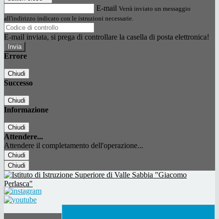
E-mail
Verrà inviato un messaggio
all'indirizzo indicato con le istruzioni necessarie.
E-mail inviata, si prega di controllare la casella di posta elettronica!
Errore
Chiudi
Successo
Chiudi
Informazione
Chiudi
Attendere...
Attendere il completamento dell'operazione...
Chiudi
Chiudi