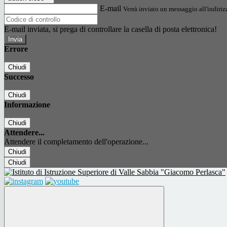
E-mail
Verrà inviato un messaggio all'indirizz
E-mail inviata, si prega di controllare la casella di posta elettronica!
Errore
Chiudi
Successo
Chiudi
Informazione
Chiudi
Attendere...
Attendere il completamento dell'operazione...
Chiudi
Chiudi