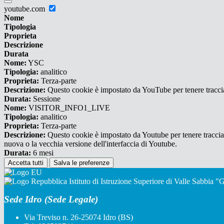
youtube.com
Nome
Tipologia
Proprieta
Descrizione
Durata
Nome:
YSC
Tipologia:
analitico
Proprieta:
Terza-parte
Descrizione:
Questo cookie è impostato da YouTube per tenere traccia 
Durata:
Sessione
Nome:
VISITOR_INFO1_LIVE
Tipologia:
analitico
Proprieta:
Terza-parte
Descrizione:
Questo cookie è impostato da Youtube per tenere traccia de
nuova o la vecchia versione dell'interfaccia di Youtube.
Durata:
6 mesi
Accetta tutti
Salva le preferenze
Istituto di Istruzione Superiore di Valle Sabbia 
Sede Idro (Sede Legale)
Via Treviso n. 26-25074 Idro (BS)