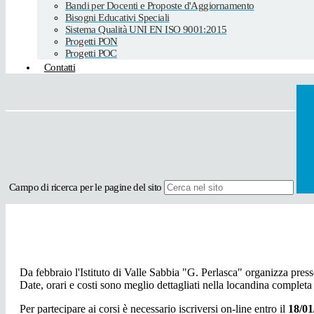
Bandi per Docenti e Proposte d'Aggiornamento
Bisogni Educativi Speciali
Sistema Qualità UNI EN ISO 9001:2015
Progetti PON
Progetti POC
Contatti
Campo di ricerca per le pagine del sito
Da febbraio l'Istituto di Valle Sabbia "G. Perlasca" organizza presso
Date, orari e costi sono meglio dettagliati nella locandina completa 
Per partecipare ai corsi è necessario iscriversi on-line entro il
18/01