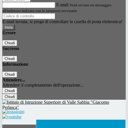
E-mail
Verrà inviato un messaggio
all'indirizzo indicato con le istruzioni necessarie.
E-mail inviata, si prega di controllare la casella di posta elettronica!
Errore
Chiudi
Successo
Chiudi
Informazione
Chiudi
Attendere...
Attendere il completamento dell'operazione...
Chiudi
Chiudi