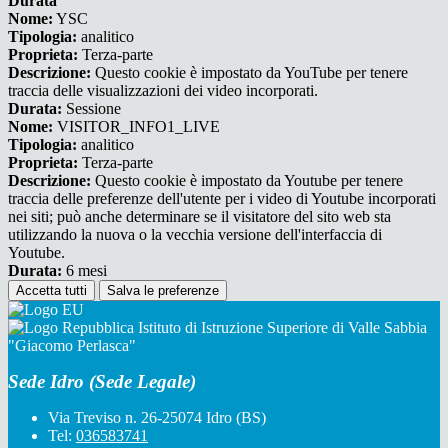
Durata
Nome:
YSC
Tipologia:
analitico
Proprieta:
Terza-parte
Descrizione:
Questo cookie è impostato da YouTube per tenere
traccia delle visualizzazioni dei video incorporati.
Durata:
Sessione
Nome:
VISITOR_INFO1_LIVE
Tipologia:
analitico
Proprieta:
Terza-parte
Descrizione:
Questo cookie è impostato da Youtube per tenere
traccia delle preferenze dell'utente per i video di Youtube incorporati
nei siti; può anche determinare se il visitatore del sito web sta
utilizzando la nuova o la vecchia versione dell'interfaccia di
Youtube.
Durata:
6 mesi
Accetta tutti
Salva le preferenze
Istituto di Istruzione Superiore di Valle Sabbia
"Giacomo Perlasca"
Sede Idro (Sede Legale)
Via Treviso n. 26-25074 Idro (BS)
Tel:
036583741