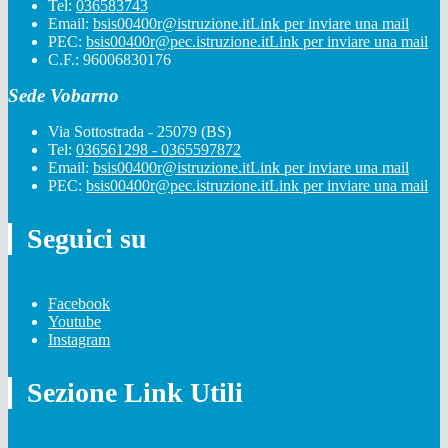
Tel:
036583743
Email:
bsis00400r@istruzione.it
Link per inviare una mail
PEC:
bsis00400r@pec.istruzione.it
Link per inviare una mail
C.F.: 96006830176
Sede Vobarno
Via Sottostrada - 25079 (BS)
Tel:
036561298 - 0365597872
Email:
bsis00400r@istruzione.it
Link per inviare una mail
PEC:
bsis00400r@pec.istruzione.it
Link per inviare una mail
Seguici su
Facebook
Youtube
Instagram
Sezione Link Utili