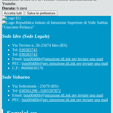
Youtube.
Durata:
6 mesi
Accetta tutti
Salva le preferenze
Istituto di Istruzione Superiore di Valle Sabbia
"Giacomo Perlasca"
Sede Idro (Sede Legale)
Via Treviso n. 26-25074 Idro (BS)
Tel:
036583741
Tel:
036583743
Email:
bsis00400r@istruzione.it
Link per inviare una mail
PEC:
bsis00400r@pec.istruzione.it
Link per inviare una mail
C.F.: 96006830176
Sede Vobarno
Via Sottostrada - 25079 (BS)
Tel:
036561298 - 0365597872
Email:
bsis00400r@istruzione.it
Link per inviare una mail
PEC:
bsis00400r@pec.istruzione.it
Link per inviare una mail