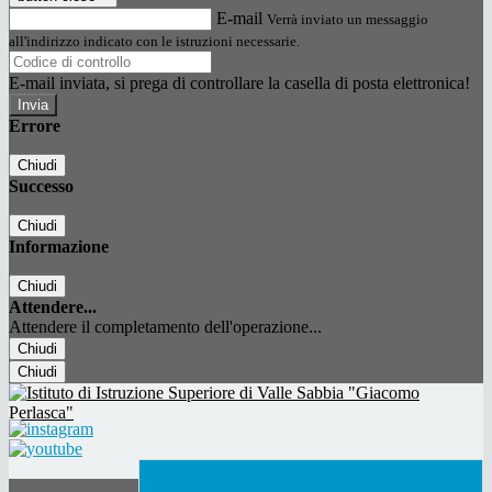
E-mail
Verrà inviato un messaggio
all'indirizzo indicato con le istruzioni necessarie.
E-mail inviata, si prega di controllare la casella di posta elettronica!
Errore
Chiudi
Successo
Chiudi
Informazione
Chiudi
Attendere...
Attendere il completamento dell'operazione...
Chiudi
Chiudi