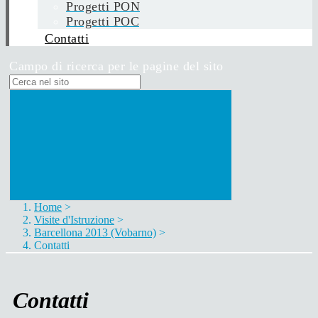
Progetti PON
Progetti POC
Contatti
Campo di ricerca per le pagine del sito
Home
>
Visite d'Istruzione
>
Barcellona 2013 (Vobarno)
>
Contatti
Contatti