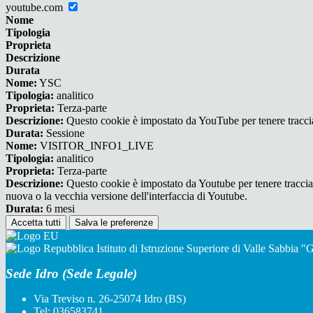
youtube.com
Nome
Tipologia
Proprieta
Descrizione
Durata
Nome:
YSC
Tipologia:
analitico
Proprieta:
Terza-parte
Descrizione:
Questo cookie è impostato da YouTube per tenere traccia 
Durata:
Sessione
Nome:
VISITOR_INFO1_LIVE
Tipologia:
analitico
Proprieta:
Terza-parte
Descrizione:
Questo cookie è impostato da Youtube per tenere traccia de
nuova o la vecchia versione dell'interfaccia di Youtube.
Durata:
6 mesi
Accetta tutti
Salva le preferenze
Istituto di Istruzione Superiore di Valle Sabbia 
Sede Idro (Sede Legale)
Via Treviso n. 26-25074 Idro (BS)
Tel:
036583741