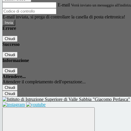
E-mail
Verrà inviato un messaggio all'indirizz
E-mail inviata, si prega di controllare la casella di posta elettronica!
Errore
Chiudi
Successo
Chiudi
Informazione
Chiudi
Attendere...
Attendere il completamento dell'operazione...
Chiudi
Chiudi