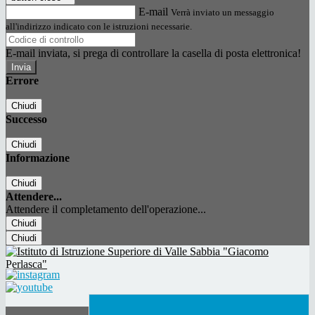
E-mail
Verrà inviato un messaggio
all'indirizzo indicato con le istruzioni necessarie.
E-mail inviata, si prega di controllare la casella di posta elettronica!
Errore
Chiudi
Successo
Chiudi
Informazione
Chiudi
Attendere...
Attendere il completamento dell'operazione...
Chiudi
Chiudi