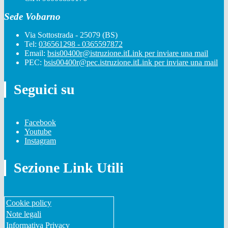
Sede Vobarno
Via Sottostrada - 25079 (BS)
Tel:
036561298 - 0365597872
Email:
bsis00400r@istruzione.it
Link per inviare una mail
PEC:
bsis00400r@pec.istruzione.it
Link per inviare una mail
Seguici su
Facebook
Youtube
Instagram
Sezione Link Utili
Cookie policy
Note legali
Informativa Privacy