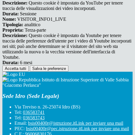
Descrizione:
Questo cookie è impostato da YouTube per tenere
traccia delle visualizzazioni dei video incorporati.
Durata:
Sessione
Nome:
VISITOR_INFO1_LIVE
Tipologia:
analitico
Proprieta:
Terza-parte
Descrizione:
Questo cookie è impostato da Youtube per tenere
traccia delle preferenze dell'utente per i video di Youtube incorporati
nei siti; può anche determinare se il visitatore del sito web sta
utilizzando la nuova o la vecchia versione dell'interfaccia di
Youtube.
Durata:
6 mesi
Accetta tutti
Salva le preferenze
Istituto di Istruzione Superiore di Valle Sabbia
"Giacomo Perlasca"
Sede Idro (Sede Legale)
Via Treviso n. 26-25074 Idro (BS)
Tel:
036583741
Tel:
036583743
Email:
bsis00400r@istruzione.it
Link per inviare una mail
PEC:
bsis00400r@pec.istruzione.it
Link per inviare una mail
C.F.: 96006830176