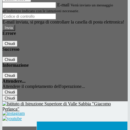
E-mail
Verrà inviato un messaggio
all'indirizzo indicato con le istruzioni necessarie.
E-mail inviata, si prega di controllare la casella di posta elettronica!
Errore
Chiudi
Successo
Chiudi
Informazione
Chiudi
Attendere...
Attendere il completamento dell'operazione...
Chiudi
Chiudi