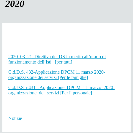
2020
2020_03_21_Direttiva del DS in merito all’orario di
funzionamento dell’Isti_ [per tutti]
C.d.D.S. 432-Applicazione DPCM 11 marzo 2020-
organizzazione dei servizi [Per le famiglie]
C.d.D.S_n431_-Applicazione_DPCM_11_marzo_2020-
organizzazione_dei_servizi [Per il personale]
Notizie