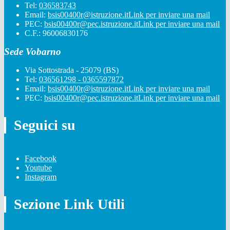
Tel:
036583743
Email:
bsis00400r@istruzione.it
Link per inviare una mail
PEC:
bsis00400r@pec.istruzione.it
Link per inviare una mail
C.F.: 96006830176
Sede Vobarno
Via Sottostrada - 25079 (BS)
Tel:
036561298 - 0365597872
Email:
bsis00400r@istruzione.it
Link per inviare una mail
PEC:
bsis00400r@pec.istruzione.it
Link per inviare una mail
Seguici su
Facebook
Youtube
Instagram
Sezione Link Utili