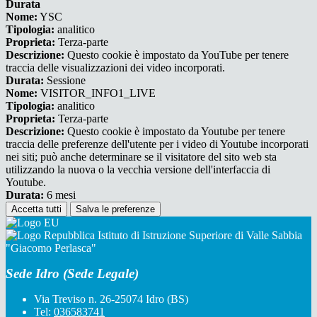
Durata
Nome:
YSC
Tipologia:
analitico
Proprieta:
Terza-parte
Descrizione:
Questo cookie è impostato da YouTube per tenere
traccia delle visualizzazioni dei video incorporati.
Durata:
Sessione
Nome:
VISITOR_INFO1_LIVE
Tipologia:
analitico
Proprieta:
Terza-parte
Descrizione:
Questo cookie è impostato da Youtube per tenere
traccia delle preferenze dell'utente per i video di Youtube incorporati
nei siti; può anche determinare se il visitatore del sito web sta
utilizzando la nuova o la vecchia versione dell'interfaccia di
Youtube.
Durata:
6 mesi
Accetta tutti
Salva le preferenze
Istituto di Istruzione Superiore di Valle Sabbia
"Giacomo Perlasca"
Sede Idro (Sede Legale)
Via Treviso n. 26-25074 Idro (BS)
Tel:
036583741