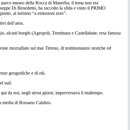
 al parco museo della Rocca di Manerba; il tema non era
useppe Di Benedetto, ha raccolto la sfida e vinto il PRIMO
unto, al turismo “a emissioni zero”.
ivi dell’area.
io, alcuni borghi (Agropoli, Trentinara e Castellabate, resa famosa
n viste mozzafiato sul mar Tirreno, di testimonianze storiche ed
renze geografiche e di età.
el sud.
 qui da noi, negli stessi giorni, imperversava il maltempo.
ola media di Rossano Calabro.