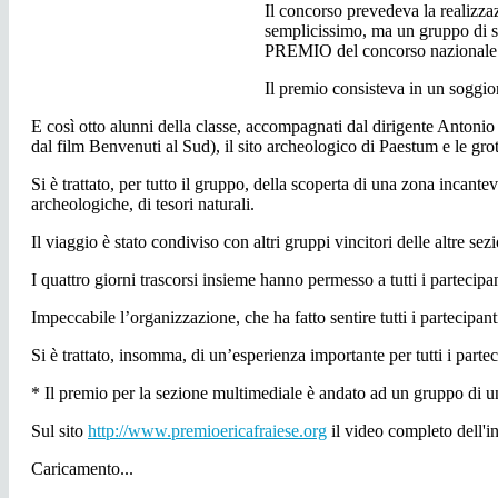
Il concorso prevedeva la realizza
semplicissimo, ma un gruppo di s
PREMIO del concorso nazionale “E
Il premio consisteva in un soggior
E così otto alunni della classe, accompagnati dal dirigente Antonio
dal film Benvenuti al Sud), il sito archeologico di Paestum e le grot
Si è trattato, per tutto il gruppo, della scoperta di una zona incant
archeologiche, di tesori naturali.
Il viaggio è stato condiviso con altri gruppi vincitori delle altre sezi
I quattro giorni trascorsi insieme hanno permesso a tutti i partecipan
Impeccabile l’organizzazione, che ha fatto sentire tutti i partecipanti
Si è trattato, insomma, di un’esperienza importante per tutti i part
* Il premio per la sezione multimediale è andato ad un gruppo di u
Sul sito
http://www.premioericafraiese.org
il video completo dell'in
Caricamento...