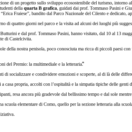
zione di un progetto sullo sviluppo ecosostenibile del turismo, intorno
tudenti della
quarta B grafica
, guidati dai prof. Tommaso Pasini e Gi
rica Fraiese”, bandito dal Parco Nazionale del Cilento e dedicato, app
no di quattro giorni nel parco e la visita ad alcuni dei luoghi più suggest
 Butturini e dal prof. Tommaso Pasini, hanno visitato, dal 10 al 13 magg
te di Castelcivita.
evole della nostra penisola, poco conosciuta ma ricca di piccoli paesi co
oni del Premio: la multimediale e la letteraria.⃰
ti di socializzare e condividere emozioni e scoperte, al di là delle diffe
 a casa propria, accolti con l’ospitalità e la simpatia tipiche delle genti d
ecipanti, resa ancora più gradevole dal bellissimo tempo e dal sole mentre
na scuola elementare di Como, quello per la sezione letteraria alla scu
iziativa.