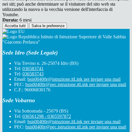
nei siti; può anche determinare se il visitatore del sito web sta
utilizzando la nuova o la vecchia versione dell'interfaccia di
Youtube.
Durata:
6 mesi
Accetta tutti
Salva le preferenze
Istituto di Istruzione Superiore di Valle Sabbia
"Giacomo Perlasca"
Sede Idro (Sede Legale)
Via Treviso n. 26-25074 Idro (BS)
Tel:
036583741
Tel:
036583743
Email:
bsis00400r@istruzione.it
Link per inviare una mail
PEC:
bsis00400r@pec.istruzione.it
Link per inviare una mail
C.F.: 96006830176
Sede Vobarno
Via Sottostrada - 25079 (BS)
Tel:
036561298 - 0365597872
Email:
bsis00400r@istruzione.it
Link per inviare una mail
PEC:
bsis00400r@pec.istruzione.it
Link per inviare una mail