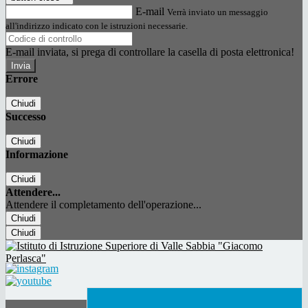
E-mail
Verrà inviato un messaggio
all'indirizzo indicato con le istruzioni necessarie.
E-mail inviata, si prega di controllare la casella di posta elettronica!
Errore
Chiudi
Successo
Chiudi
Informazione
Chiudi
Attendere...
Attendere il completamento dell'operazione...
Chiudi
Chiudi