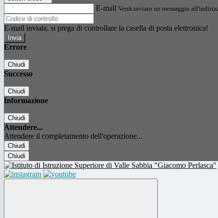
E-mail
Verrà inviato un messaggio all'indirizz
E-mail inviata, si prega di controllare la casella di posta elettronica!
Errore
Chiudi
Successo
Chiudi
Informazione
Chiudi
Attendere...
Attendere il completamento dell'operazione...
Chiudi
Chiudi