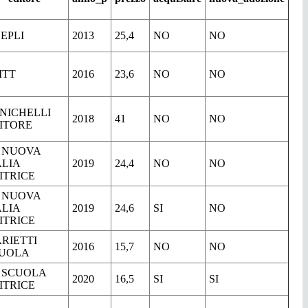
EPLI
2013
25,4
NO
NO
ITT
2016
23,6
NO
NO
NICHELLI
2018
41
NO
NO
ITORE
 NUOVA
ALIA
2019
24,4
NO
NO
ITRICE
 NUOVA
ALIA
2019
24,6
SI
NO
ITRICE
RIETTI
2016
15,7
NO
NO
UOLA
 SCUOLA
2020
16,5
SI
SI
ITRICE