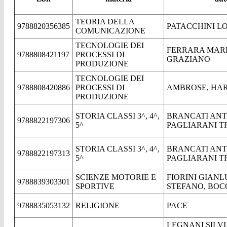
TEORIA DELLA
9788820356385
PATACCHINI L
COMUNICAZIONE
TECNOLOGIE DEI
FERRARA MARI
9788808421197
PROCESSI DI
GRAZIANO
PRODUZIONE
TECNOLOGIE DEI
9788808420886
PROCESSI DI
AMBROSE, HAR
PRODUZIONE
STORIA CLASSI 3^, 4^,
BRANCATI ANT
9788822197306
5^
PAGLIARANI T
STORIA CLASSI 3^, 4^,
BRANCATI ANT
9788822197313
5^
PAGLIARANI T
SCIENZE MOTORIE E
FIORINI GIANL
9788839303301
SPORTIVE
STEFANO, BOCC
9788835053132
RELIGIONE
PACE
LEGNANI SILVI