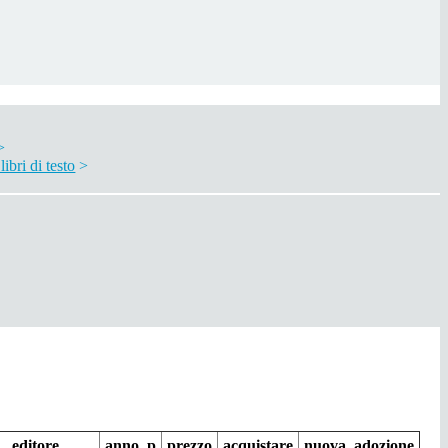
>
ibri di testo
>
editore
anno_p
prezzo
acquistare
nuova_adozione