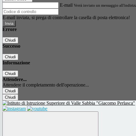
E-mail
Verrà inviato un messaggio all'indirizz
E-mail inviata, si prega di controllare la casella di posta elettronica!
Errore
Chiudi
Successo
Chiudi
Informazione
Chiudi
Attendere...
Attendere il completamento dell'operazione...
Chiudi
Chiudi