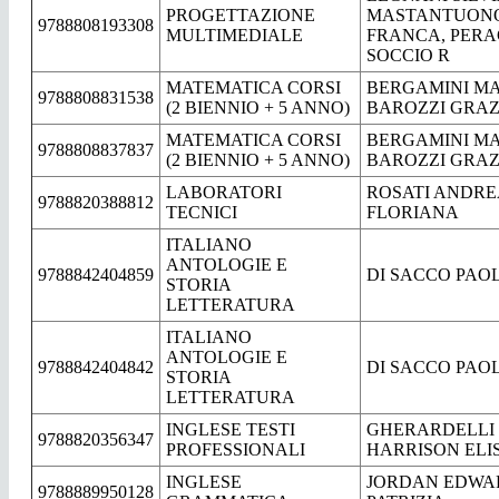
PROGETTAZIONE
MASTANTUONO
9788808193308
MULTIMEDIALE
FRANCA, PERAG
SOCCIO R
MATEMATICA CORSI
BERGAMINI MA
9788808831538
(2 BIENNIO + 5 ANNO)
BAROZZI GRAZ
MATEMATICA CORSI
BERGAMINI MA
9788808837837
(2 BIENNIO + 5 ANNO)
BAROZZI GRAZ
LABORATORI
ROSATI ANDR
9788820388812
TECNICI
FLORIANA
ITALIANO
ANTOLOGIE E
9788842404859
DI SACCO PAO
STORIA
LETTERATURA
ITALIANO
ANTOLOGIE E
9788842404842
DI SACCO PAO
STORIA
LETTERATURA
INGLESE TESTI
GHERARDELLI 
9788820356347
PROFESSIONALI
HARRISON ELI
INGLESE
JORDAN EDWAR
9788889950128