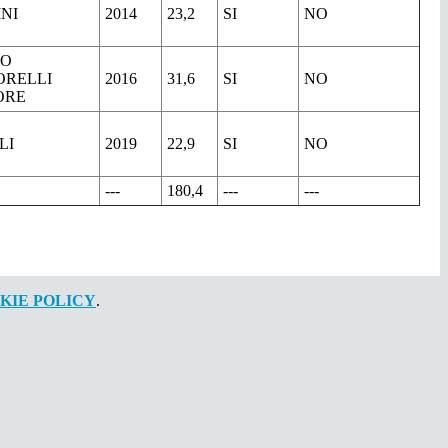
INI
2014
23,2
SI
NO
LO
ORELLI
2016
31,6
SI
NO
ORE
LI
2019
22,9
SI
NO
---
180,4
---
---
KIE POLICY
.