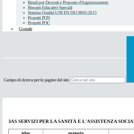
Bandi per Docenti e Proposte d'Aggiornamento
Bisogni Educativi Speciali
Sistema Qualità UNI EN ISO 9001:2015
Progetti PON
Progetti POC
Contatti
Campo di ricerca per le pagine del sito
3AS SERVIZI PER LA SANITÀ E L'ASSISTENZA SOCI
isbn
materia