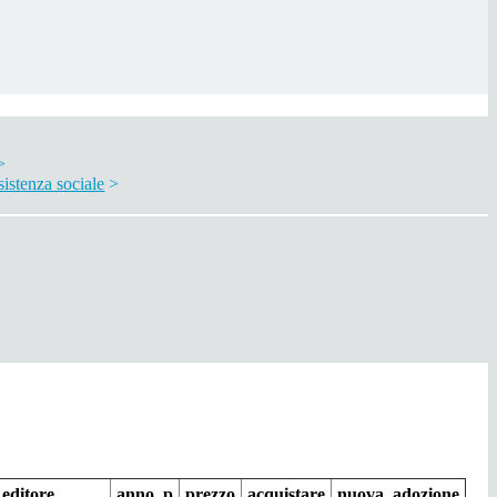
>
ssistenza sociale
>
editore
anno_p
prezzo
acquistare
nuova_adozione