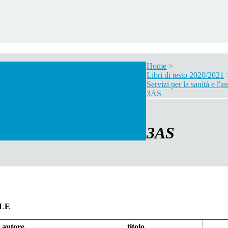
Home
>
Libri di testo 2020/2021
Servizi per la sanità e l'a
3AS
3AS
ALE
autore
titolo