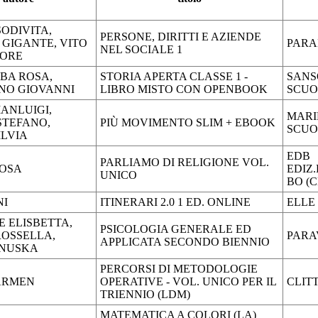
SODIVITA,
PERSONE, DIRITTI E AZIENDE
 GIGANTE, VITO
PAR
NEL SOCIALE 1
PORE
BA ROSA,
STORIA APERTA CLASSE 1 -
SANS
NO GIOVANNI
LIBRO MISTO CON OPENBOOK
SCUO
IANLUIGI,
MARI
STEFANO,
PIÙ MOVIMENTO SLIM + EBOOK
SCUO
ILVIA
EDB
PARLIAMO DI RELIGIONE VOL.
ROSA
EDIZ
UNICO
BO (C
NI
ITINERARI 2.0 1 ED. ONLINE
ELLE 
 ELISBETTA,
PSICOLOGIA GENERALE ED
ROSSELLA,
PARA
APPLICATA SECONDO BIENNIO
NUSKA
PERCORSI DI METODOLOGIE
ARMEN
OPERATIVE - VOL. UNICO PER IL
CLIT
TRIENNIO (LDM)
MATEMATICA A COLORI (LA)