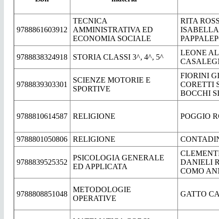
TECNICA
RITA ROS
9788861603912
AMMINISTRATIVA ED
ISABELLA
ECONOMIA SOCIALE
PAPPALE
LEONE AL
9788838324918
STORIA CLASSI 3^, 4^, 5^
CASALEG
FIORINI G
SCIENZE MOTORIE E
9788839303301
CORETTI 
SPORTIVE
BOCCHI S
9788810614587
RELIGIONE
POGGIO 
9788801050806
RELIGIONE
CONTADI
CLEMENTE
PSICOLOGIA GENERALE
9788839525352
DANIELI 
ED APPLICATA
COMO AN
METODOLOGIE
9788808851048
GATTO C
OPERATIVE