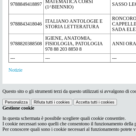
MATEMATICA CORSI
9788849418897
SASSO L
(1^BIENNIO)
RONCORO
ITALIANO ANTOLOGIE E
9788843418046
CAPPELLI
STORIA LETTERATURA
SADA EL
IGIENE, ANATOMIA,
9788820388508
FISIOLOGIA, PATOLOGIA
ANNI ORA
978 88 203 8850 8
---
---
---
Notizie
Questo sito o gli strumenti terzi da questo utilizzati si avvalgono di coo
Personalizza
Rifiuta tutti
i cookies
Accetta tutti
i cookies
Gestione cookie
In questa schermata è possibile scegliere quali cookie consentire.
I cookie necessari sono quelli che consentono il funzionamento della pi
Per conoscere quali sono i cookie necessari al funzionamento potete v