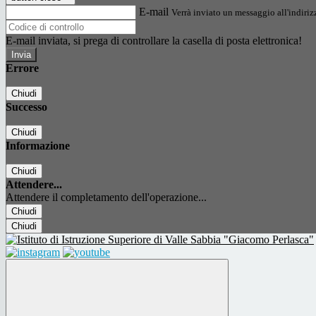
E-mail
Verrà inviato un messaggio all'indirizz
E-mail inviata, si prega di controllare la casella di posta elettronica!
Errore
Chiudi
Successo
Chiudi
Informazione
Chiudi
Attendere...
Attendere il completamento dell'operazione...
Chiudi
Chiudi