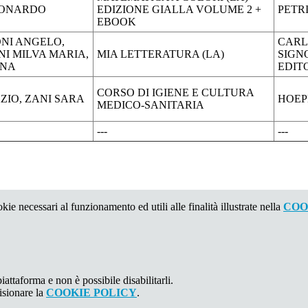
EONARDO
EDIZIONE GIALLA VOLUME 2 +
PETR
EBOOK
NI ANGELO,
CAR
NI MILVA MARIA,
MIA LETTERATURA (LA)
SIGN
ENA
EDIT
CORSO DI IGIENE E CULTURA
ZIO, ZANI SARA
HOEP
MEDICO-SANITARIA
---
---
kie necessari al funzionamento ed utili alle finalità illustrate nella
COO
attaforma e non è possibile disabilitarli.
isionare la
COOKIE POLICY
.