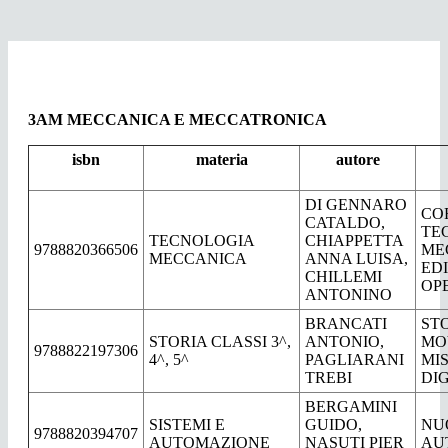
3AM MECCANICA E MECCATRONICA
isbn
materia
autore
DI GENNARO
CO
CATALDO,
TE
TECNOLOGIA
CHIAPPETTA
9788820366506
ME
MECCANICA
ANNA LUISA,
ED
CHILLEMI
OP
ANTONINO
BRANCATI
STO
STORIA CLASSI 3^,
ANTONIO,
MO
9788822197306
4^, 5^
PAGLIARANI
MI
TREBI
DI
BERGAMINI
SISTEMI E
GUIDO,
NU
9788820394707
AUTOMAZIONE
NASUTI PIER
AU