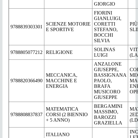
GIORGIO
FIORINI
GIANLUIGI,
SCIENZE MOTORIE
CORETTI
PI
9788839303301
E SPORTIVE
STEFANO,
SL
BOCCHI
SILVIA
SOLINAS
VIT
9788805077212
RELIGIONE
LUIGI
(LA
ANZALONE
GIUSEPPE,
CO
MECCANICA,
BASSIGNANA
ME
9788820366490
MACCHINE E
PAOLO,
MA
ENERGIA
BRAFA
EN
MUSICORO
OP
GIUSEPPE
BERGAMINI
MATEMATICA
MA
MASSIMO,
9788808837837
CORSI (2 BIENNIO
2ED
BAROZZI
+ 5 ANNO)
(L
GRAZIELLA
IN
ITALIANO
LE