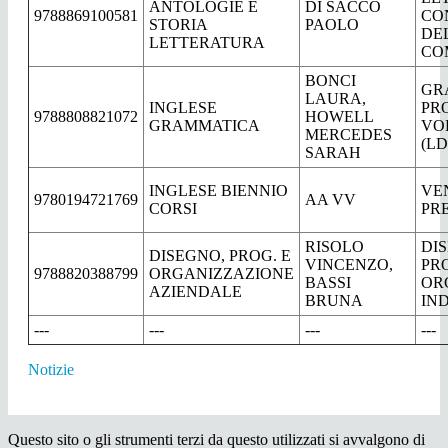
ANTOLOGIE E
DI SACCO
9788869100581
CO
STORIA
PAOLO
DE
LETTERATURA
CO
BONCI
GR
LAURA,
INGLESE
PRO
9788808821072
HOWELL
GRAMMATICA
VO
MERCEDES
(L
SARAH
INGLESE BIENNIO
VE
9780194721769
AA VV
CORSI
PRE
RISOLO
DI
DISEGNO, PROG. E
VINCENZO,
PR
9788820388799
ORGANIZZAZIONE
BASSI
OR
AZIENDALE
BRUNA
IN
---
---
---
---
Notizie
Questo sito o gli strumenti terzi da questo utilizzati si avvalgono di