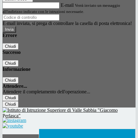
E-mail
Verrà inviato un messaggio
all'indirizzo indicato con le istruzioni necessarie.
E-mail inviata, si prega di controllare la casella di posta elettronica!
Errore
Chiudi
Successo
Chiudi
Informazione
Chiudi
Attendere...
Attendere il completamento dell'operazione...
Chiudi
Chiudi