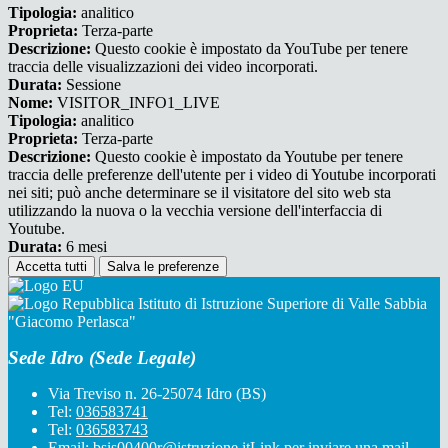
Tipologia:
analitico
Proprieta:
Terza-parte
Descrizione:
Questo cookie è impostato da YouTube per tenere
traccia delle visualizzazioni dei video incorporati.
Durata:
Sessione
Nome:
VISITOR_INFO1_LIVE
Tipologia:
analitico
Proprieta:
Terza-parte
Descrizione:
Questo cookie è impostato da Youtube per tenere
traccia delle preferenze dell'utente per i video di Youtube incorporati
nei siti; può anche determinare se il visitatore del sito web sta
utilizzando la nuova o la vecchia versione dell'interfaccia di
Youtube.
Durata:
6 mesi
Accetta tutti
Salva le preferenze
Istituto di Istruzione Superiore di Valle Sabbia
"Giacomo Perlasca"
Sede Idro (Sede Legale)
Via Treviso n. 26-25074 Idro (BS)
Tel:
036583741
Tel:
036583743
Email:
bsis00400r@istruzione.it
Link per inviare una mail