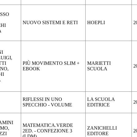
USSO
NUOVO SISTEMI E RETI
HOEPLI
2
HI
A
NI
UIGI,
TTI
PIÙ MOVIMENTO SLIM +
MARIETTI
2
NO,
EBOOK
SCUOLA
HI
A
RIFLESSI IN UNO
LA SCUOLA
2
SPECCHIO - VOLUME
EDITRICE
AMINI
MATEMATICA.VERDE
IMO,
ZANICHELLI
2ED. - CONFEZIONE 3
2
ZZI
EDITORE
(LDM)