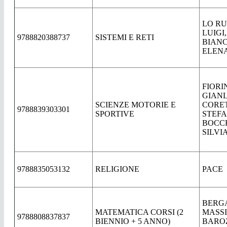
LO R
LUIGI,
9788820388737
SISTEMI E RETI
BIANC
ELEN
FIORI
GIANL
SCIENZE MOTORIE E
CORE
9788839303301
SPORTIVE
STEFA
BOCC
SILVI
9788835053132
RELIGIONE
PACE
BERG
MATEMATICA CORSI (2
MASS
9788808837837
BIENNIO + 5 ANNO)
BARO