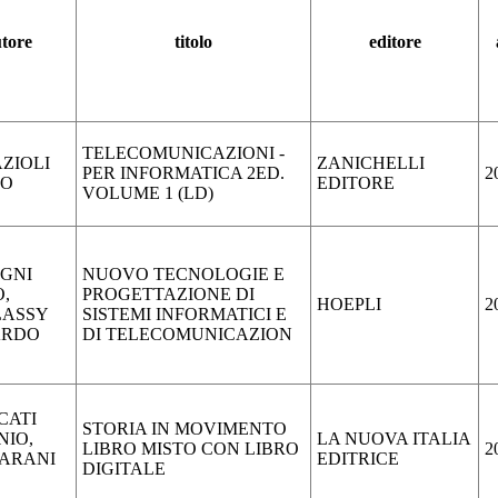
tore
titolo
editore
TELECOMUNICAZIONI -
ZIOLI
ZANICHELLI
PER INFORMATICA 2ED.
2
IO
EDITORE
VOLUME 1 (LD)
GNI
NUOVO TECNOLOGIE E
,
PROGETTAZIONE DI
HOEPLI
2
LASSY
SISTEMI INFORMATICI E
ARDO
DI TELECOMUNICAZION
CATI
STORIA IN MOVIMENTO
NIO,
LA NUOVA ITALIA
LIBRO MISTO CON LIBRO
2
IARANI
EDITRICE
DIGITALE