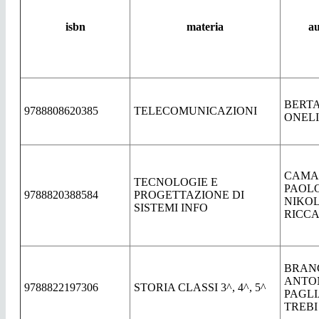
isbn
materia
au
BERTA
9788808620385
TELECOMUNICAZIONI
ONEL
CAMA
TECNOLOGIE E
PAOLO
9788820388584
PROGETTAZIONE DI
NIKO
SISTEMI INFO
RICC
BRAN
ANTO
9788822197306
STORIA CLASSI 3^, 4^, 5^
PAGL
TREBI