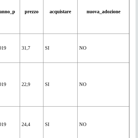
anno_p
prezzo
acquistare
nuova_adozione
019
31,7
SI
NO
019
22,9
SI
NO
019
24,4
SI
NO