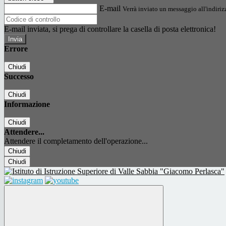
E-mail
Verrà inviato un messaggio all'indirizz
E-mail inviata, si prega di controllare la casella di posta elettronica!
Errore
Chiudi
Successo
Chiudi
Informazione
Chiudi
Attendere...
Attendere il completamento dell'operazione...
Chiudi
Chiudi