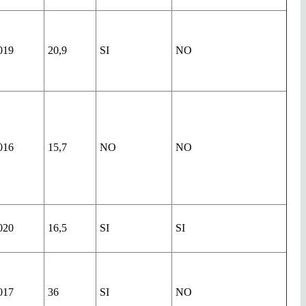
019
20,9
SI
NO
016
15,7
NO
NO
020
16,5
SI
SI
017
36
SI
NO