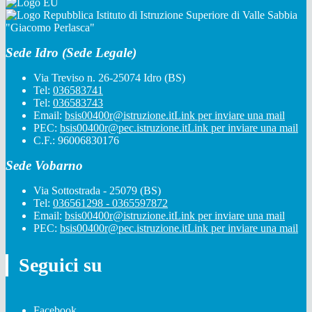
Istituto di Istruzione Superiore di Valle Sabbia
"Giacomo Perlasca"
Sede Idro (Sede Legale)
Via Treviso n. 26-25074 Idro (BS)
Tel:
036583741
Tel:
036583743
Email:
bsis00400r@istruzione.it
Link per inviare una mail
PEC:
bsis00400r@pec.istruzione.it
Link per inviare una mail
C.F.: 96006830176
Sede Vobarno
Via Sottostrada - 25079 (BS)
Tel:
036561298 - 0365597872
Email:
bsis00400r@istruzione.it
Link per inviare una mail
PEC:
bsis00400r@pec.istruzione.it
Link per inviare una mail
Seguici su
Facebook