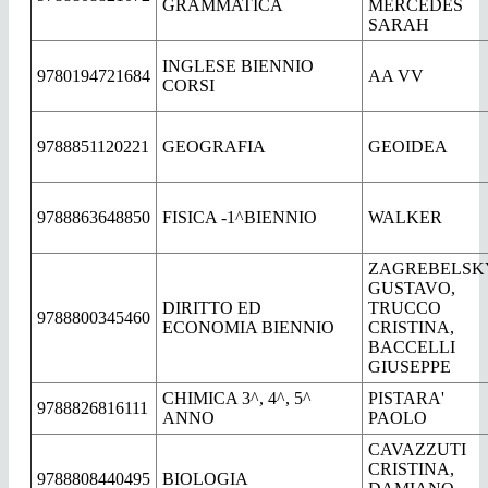
GRAMMATICA
MERCEDES
SARAH
INGLESE BIENNIO
9780194721684
AA VV
CORSI
9788851120221
GEOGRAFIA
GEOIDEA
9788863648850
FISICA -1^BIENNIO
WALKER
ZAGREBELSK
GUSTAVO,
DIRITTO ED
TRUCCO
9788800345460
ECONOMIA BIENNIO
CRISTINA,
BACCELLI
GIUSEPPE
CHIMICA 3^, 4^, 5^
PISTARA'
9788826816111
ANNO
PAOLO
CAVAZZUTI
CRISTINA,
9788808440495
BIOLOGIA