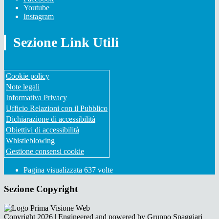
Youtube
Instagram
Sezione Link Utili
Cookie policy
Note legali
Informativa Privacy
Ufficio Relazioni con il Pubblico
Dichiarazione di accessibilità
Obiettivi di accessibilità
Whistleblowing
Gestione consensi cookie
Pagina visualizzata
637
volte
Sezione Copyright
Copyright 2026 | Engineered and powered by Gruppo Spaggiari