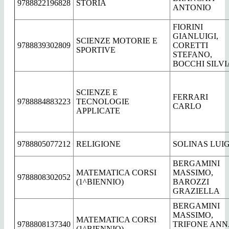
9788822196828
STORIA
ANTONIO
FIORINI
GIANLUIGI,
SCIENZE MOTORIE E
9788839302809
CORETTI
SPORTIVE
STEFANO,
BOCCHI SILVI
SCIENZE E
FERRARI
9788884883223
TECNOLOGIE
CARLO
APPLICATE
9788805077212
RELIGIONE
SOLINAS LUIG
BERGAMINI
MATEMATICA CORSI
MASSIMO,
9788808302052
(1^BIENNIO)
BAROZZI
GRAZIELLA
BERGAMINI
MASSIMO,
MATEMATICA CORSI
9788808137340
TRIFONE ANN
(1^BIENNIO)