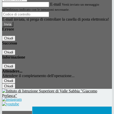
E-mail
Verrà inviato un messaggio
all'indirizzo indicato con le istruzioni necessarie.
E-mail inviata, si prega di controllare la casella di posta elettronica!
Errore
Chiudi
Successo
Chiudi
Informazione
Chiudi
Attendere...
Attendere il completamento dell'operazione...
Chiudi
Chiudi