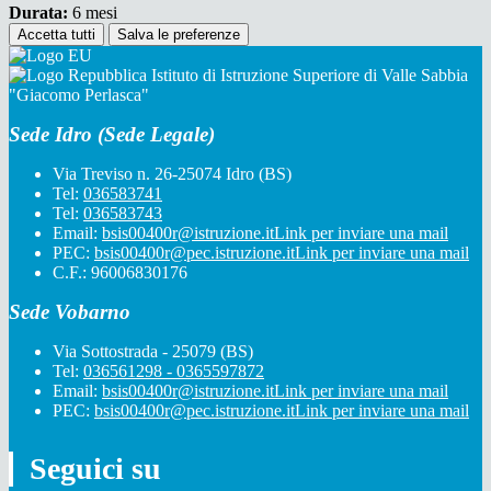
Durata:
6 mesi
Accetta tutti
Salva le preferenze
Istituto di Istruzione Superiore di Valle Sabbia
"Giacomo Perlasca"
Sede Idro (Sede Legale)
Via Treviso n. 26-25074 Idro (BS)
Tel:
036583741
Tel:
036583743
Email:
bsis00400r@istruzione.it
Link per inviare una mail
PEC:
bsis00400r@pec.istruzione.it
Link per inviare una mail
C.F.: 96006830176
Sede Vobarno
Via Sottostrada - 25079 (BS)
Tel:
036561298 - 0365597872
Email:
bsis00400r@istruzione.it
Link per inviare una mail
PEC:
bsis00400r@pec.istruzione.it
Link per inviare una mail
Seguici su