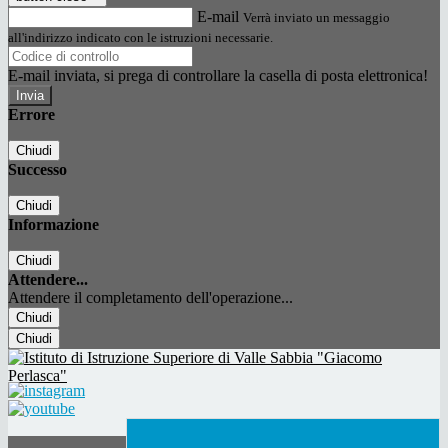
E-mail
Verrà inviato un messaggio
all'indirizzo indicato con le istruzioni necessarie.
E-mail inviata, si prega di controllare la casella di posta elettronica!
Errore
Chiudi
Successo
Chiudi
Informazione
Chiudi
Attendere...
Attendere il completamento dell'operazione...
Chiudi
Chiudi