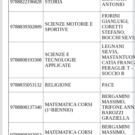
9788822196828
STORIA
ANTONIO
FIORINI
GIANLUIGI,
SCIENZE MOTORIE E
9788839302809
CORETTI
SPORTIVE
STEFANO,
BOCCHI SILVI
LEGNANI
SILVIA,
SCIENZE E
MASTANTUO
9788808193308
TECNOLOGIE
CATIA FRANC
APPLICATE
PERAGLIE T -
SOCCIO R
9788835053132
RELIGIONE
PACE
BERGAMINI
MASSIMO,
MATEMATICA CORSI
9788808137340
TRIFONE ANN
(1^BIENNIO)
BAROZZI
GRAZIELLA
BERGAMINI
MATEMATICA CORSI
MASSIMO,
9788808302052