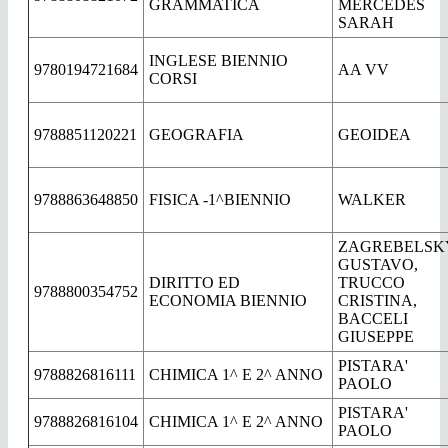
GRAMMATICA
MERCEDES
SARAH
INGLESE BIENNIO
9780194721684
AA VV
CORSI
9788851120221
GEOGRAFIA
GEOIDEA
9788863648850
FISICA -1^BIENNIO
WALKER
ZAGREBELSK
GUSTAVO,
DIRITTO ED
TRUCCO
9788800354752
ECONOMIA BIENNIO
CRISTINA,
BACCELI
GIUSEPPE
PISTARA'
9788826816111
CHIMICA 1^ E 2^ ANNO
PAOLO
PISTARA'
9788826816104
CHIMICA 1^ E 2^ ANNO
PAOLO