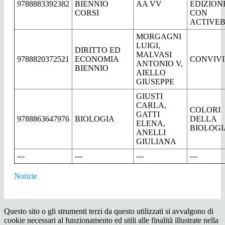
9788883392382
BIENNIO
AA VV
EDIZION
CORSI
CON
ACTIVE
MORGAGNI
LUIGI,
DIRITTO ED
MALVASI
9788820372521
ECONOMIA
CONVIV
ANTONIO V,
BIENNIO
AIELLO
GIUSEPPE
GIUSTI
CARLA,
COLORI
GATTI
9788863647976
BIOLOGIA
DELLA
ELENA,
BIOLOGI
ANELLI
GIULIANA
---
---
---
---
Notizie
Questo sito o gli strumenti terzi da questo utilizzati si avvalgono di
cookie necessari al funzionamento ed utili alle finalità illustrate nella