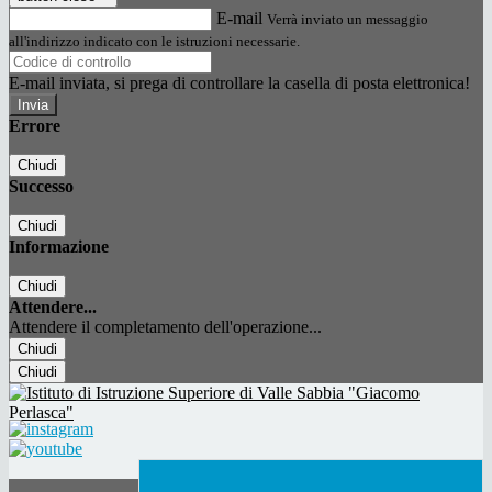
E-mail
Verrà inviato un messaggio
all'indirizzo indicato con le istruzioni necessarie.
E-mail inviata, si prega di controllare la casella di posta elettronica!
Errore
Chiudi
Successo
Chiudi
Informazione
Chiudi
Attendere...
Attendere il completamento dell'operazione...
Chiudi
Chiudi