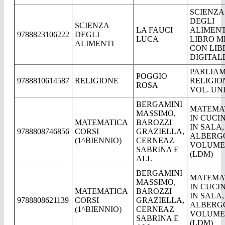
SCIENZA
DEGLI
SCIENZA
LA FAUCI
ALIMENT
9788823106222
DEGLI
LUCA
LIBRO M
ALIMENTI
CON LIB
DIGITAL
PARLIAM
POGGIO
9788810614587
RELIGIONE
RELIGIO
ROSA
VOL. UN
BERGAMINI
MATEMA
MASSIMO,
IN CUCI
MATEMATICA
BAROZZI
IN SALA,
9788808746856
CORSI
GRAZIELLA,
ALBERGO
(1^BIENNIO)
CERNEAZ
VOLUME
SABRINA E
(LDM)
ALL
BERGAMINI
MATEMA
MASSIMO,
IN CUCI
MATEMATICA
BAROZZI
IN SALA,
9788808621139
CORSI
GRAZIELLA,
ALBERGO
(1^BIENNIO)
CERNEAZ
VOLUME
SABRINA E
(LDM)