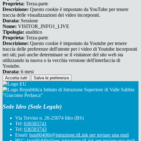
Proprieta:
Terza-parte
Descrizione:
Questo cookie è impostato da YouTube per tenere
traccia delle visualizzazioni dei video incorporati.
Durata:
Sessione
Nome:
VISITOR_INFO1_LIVE
Tipologia:
analitico
Proprieta:
Terza-parte
Descrizione:
Questo cookie è impostato da Youtube per tenere
traccia delle preferenze dell'utente per i video di Youtube incorporati
nei siti; può anche determinare se il visitatore del sito web sta
utilizzando la nuova o la vecchia versione dell'interfaccia di
Youtube.
Durata:
6 mesi
Accetta tutti
Salva le preferenze
Istituto di Istruzione Superiore di Valle Sabbia
"Giacomo Perlasca"
Sede Idro (Sede Legale)
Via Treviso n. 26-25074 Idro (BS)
Tel:
036583741
Tel:
036583743
Email:
bsis00400r@istruzione.it
Link per inviare una mail
PEC:
bsis00400r@pec.istruzione.it
Link per inviare una mail