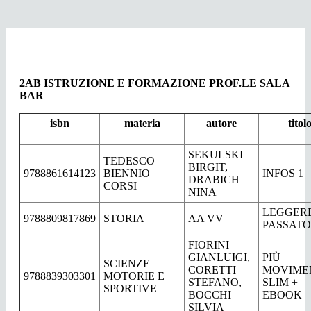
2AB ISTRUZIONE E FORMAZIONE PROF.LE SALA
BAR
isbn
materia
autore
titol
SEKULSKI
TEDESCO
BIRGIT,
9788861614123
BIENNIO
INFOS 1
DRABICH
CORSI
NINA
LEGGERE
9788809817869
STORIA
AA VV
PASSATO
FIORINI
GIANLUIGI,
PIÙ
SCIENZE
CORETTI
MOVIME
9788839303301
MOTORIE E
STEFANO,
SLIM +
SPORTIVE
BOCCHI
EBOOK
SILVIA