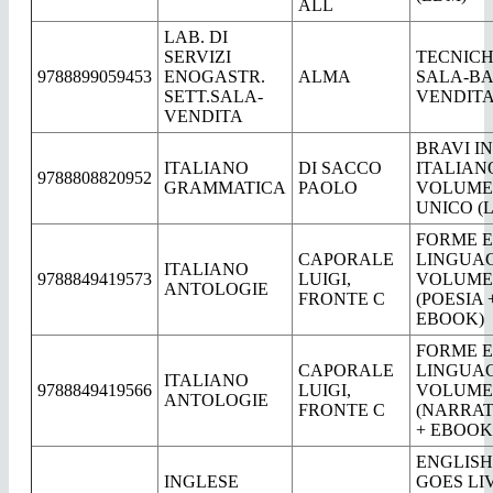
ALL
LAB. DI
SERVIZI
TECNICH
9788899059453
ENOGASTR.
ALMA
SALA-BA
SETT.SALA-
VENDITA
VENDITA
BRAVI IN
ITALIANO
DI SACCO
ITALIANO
9788808820952
GRAMMATICA
PAOLO
VOLUME
UNICO (
FORME E
CAPORALE
LINGUA
ITALIANO
9788849419573
LUIGI,
VOLUME
ANTOLOGIE
FRONTE C
(POESIA 
EBOOK)
FORME E
CAPORALE
LINGUA
ITALIANO
9788849419566
LUIGI,
VOLUME
ANTOLOGIE
FRONTE C
(NARRAT
+ EBOOK
ENGLISH
INGLESE
GOES LIV