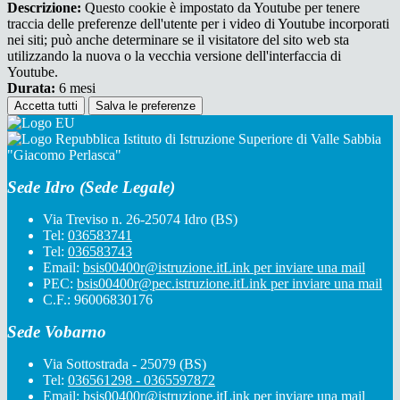
Descrizione:
Questo cookie è impostato da Youtube per tenere
traccia delle preferenze dell'utente per i video di Youtube incorporati
nei siti; può anche determinare se il visitatore del sito web sta
utilizzando la nuova o la vecchia versione dell'interfaccia di
Youtube.
Durata:
6 mesi
Accetta tutti
Salva le preferenze
Istituto di Istruzione Superiore di Valle Sabbia
"Giacomo Perlasca"
Sede Idro (Sede Legale)
Via Treviso n. 26-25074 Idro (BS)
Tel:
036583741
Tel:
036583743
Email:
bsis00400r@istruzione.it
Link per inviare una mail
PEC:
bsis00400r@pec.istruzione.it
Link per inviare una mail
C.F.: 96006830176
Sede Vobarno
Via Sottostrada - 25079 (BS)
Tel:
036561298 - 0365597872
Email:
bsis00400r@istruzione.it
Link per inviare una mail