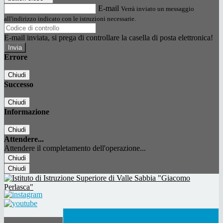
E-mail
Verrà inviato un messaggio
all'indirizzo indicato con le istruzioni necessarie.
E-mail inviata, si prega di controllare la casella di posta elettronica!
Errore
Chiudi
Successo
Chiudi
Informazione
Chiudi
Attendere...
Attendere il completamento dell'operazione...
Chiudi
Chiudi