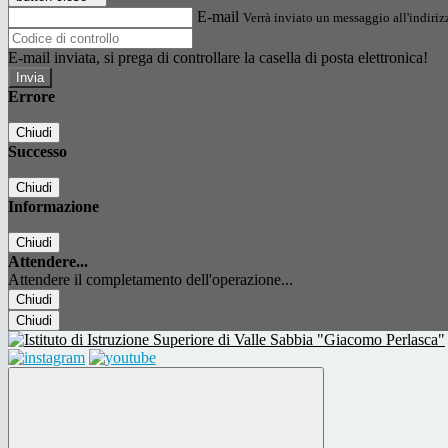
E-mail
Verrà inviato un messaggio all'indirizz
E-mail inviata, si prega di controllare la casella di posta elettronica!
Errore
Chiudi
Successo
Chiudi
Informazione
Chiudi
Attendere...
Attendere il completamento dell'operazione...
Chiudi
Chiudi