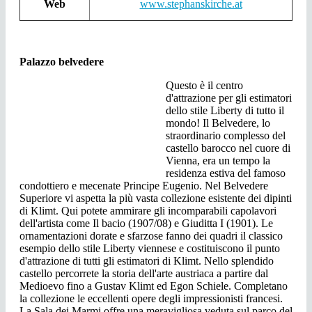
Web
www.stephanskirche.at
Palazzo belvedere
Questo è il centro
d'attrazione per gli estimatori
dello stile Liberty di tutto il
mondo! Il Belvedere, lo
straordinario complesso del
castello barocco nel cuore di
Vienna, era un tempo la
residenza estiva del famoso
condottiero e mecenate Principe Eugenio. Nel Belvedere
Superiore vi aspetta la più vasta collezione esistente dei dipinti
di Klimt. Qui potete ammirare gli incomparabili capolavori
dell'artista come Il bacio (1907/08) e Giuditta I (1901). Le
ornamentazioni dorate e sfarzose fanno dei quadri il classico
esempio dello stile Liberty viennese e costituiscono il punto
d'attrazione di tutti gli estimatori di Klimt. Nello splendido
castello percorrete la storia dell'arte austriaca a partire dal
Medioevo fino a Gustav Klimt ed Egon Schiele. Completano
la collezione le eccellenti opere degli impressionisti francesi.
La Sala dei Marmi offre una meravigliosa veduta sul parco del