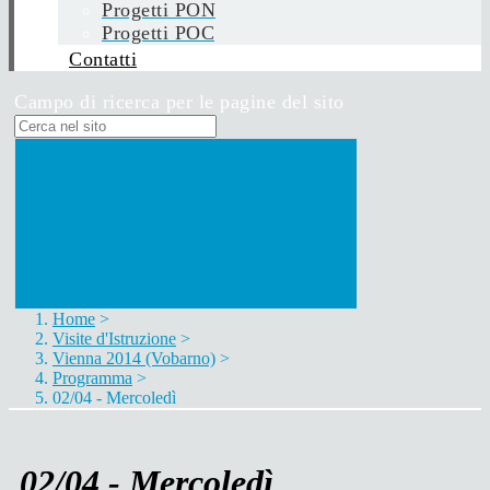
Progetti PON
Progetti POC
Contatti
Campo di ricerca per le pagine del sito
Home
>
Visite d'Istruzione
>
Vienna 2014 (Vobarno)
>
Programma
>
02/04 - Mercoledì
02/04 - Mercoledì