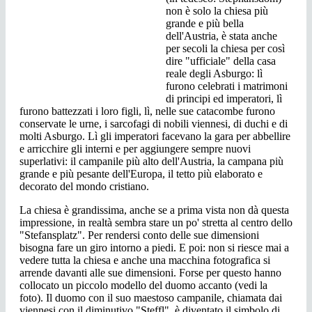
non è solo la chiesa più
grande e più bella
dell'Austria, è stata anche
per secoli la chiesa per così
dire "ufficiale" della casa
reale degli Asburgo: lì
furono celebrati i matrimoni
di principi ed imperatori, lì
furono battezzati i loro figli, lì, nelle sue catacombe furono
conservate le urne, i sarcofagi di nobili viennesi, di duchi e di
molti Asburgo. Lì gli imperatori facevano la gara per abbellire
e arricchire gli interni e per aggiungere sempre nuovi
superlativi: il campanile più alto dell'Austria, la campana più
grande e più pesante dell'Europa, il tetto più elaborato e
decorato del mondo cristiano.
La chiesa è grandissima, anche se a prima vista non dà questa
impressione, in realtà sembra stare un po' stretta al centro dello
"Stefansplatz". Per rendersi conto delle sue dimensioni
bisogna fare un giro intorno a piedi. E poi: non si riesce mai a
vedere tutta la chiesa e anche una macchina fotografica si
arrende davanti alle sue dimensioni. Forse per questo hanno
collocato un piccolo modello del duomo accanto (vedi la
foto). Il duomo con il suo maestoso campanile, chiamata dai
viennesi con il diminutivo "Steffl", è diventato il simbolo di