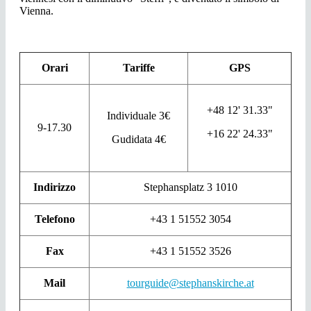
Vienna.
Orari
Tariffe
GPS
+48 12' 31.33"
Individuale 3€
9-17.30
+16 22' 24.33"
Gudidata 4€
Indirizzo
Stephansplatz 3 1010
Telefono
+43 1 51552 3054
Fax
+43 1 51552 3526
Mail
tourguide@stephanskirche.at