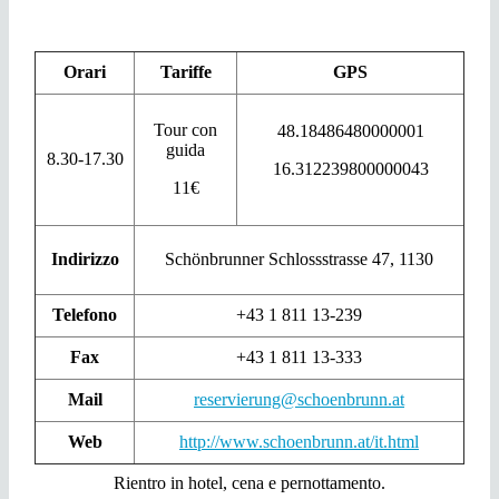
Orari
Tariffe
GPS
Tour con
48.18486480000001
guida
8.30-17.30
16.312239800000043
11€
Indirizzo
Schönbrunner Schlossstrasse 47, 1130
Telefono
+43 1 811 13-239
Fax
+43 1 811 13-333
Mail
reservierung@schoenbrunn.at
Web
http://www.schoenbrunn.at/it.html
Rientro in hotel, cena e pernottamento.