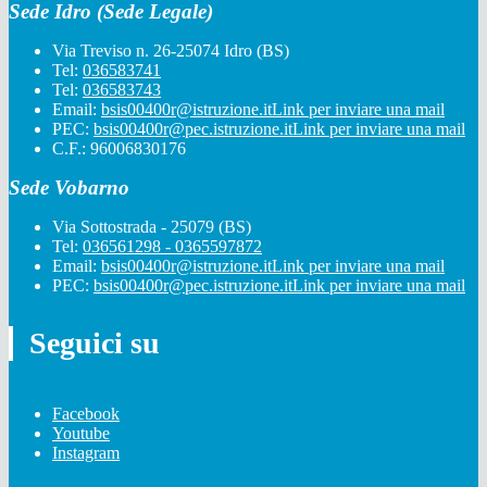
Sede Idro (Sede Legale)
Via Treviso n. 26-25074 Idro (BS)
Tel:
036583741
Tel:
036583743
Email:
bsis00400r@istruzione.it
Link per inviare una mail
PEC:
bsis00400r@pec.istruzione.it
Link per inviare una mail
C.F.: 96006830176
Sede Vobarno
Via Sottostrada - 25079 (BS)
Tel:
036561298 - 0365597872
Email:
bsis00400r@istruzione.it
Link per inviare una mail
PEC:
bsis00400r@pec.istruzione.it
Link per inviare una mail
Seguici su
Facebook
Youtube
Instagram