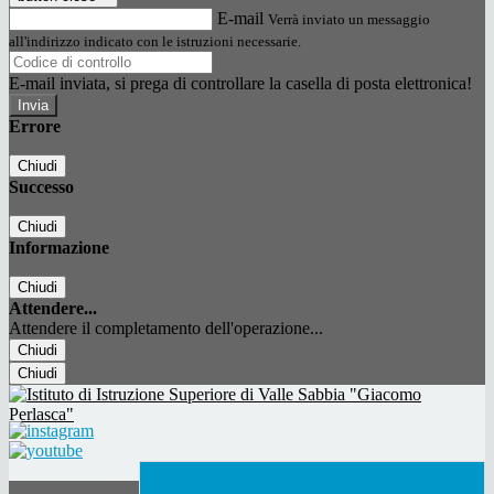
E-mail
Verrà inviato un messaggio
all'indirizzo indicato con le istruzioni necessarie.
E-mail inviata, si prega di controllare la casella di posta elettronica!
Errore
Chiudi
Successo
Chiudi
Informazione
Chiudi
Attendere...
Attendere il completamento dell'operazione...
Chiudi
Chiudi