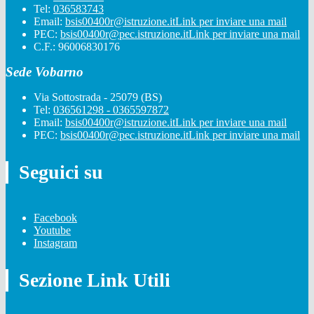
Tel:
036583743
Email:
bsis00400r@istruzione.it
Link per inviare una mail
PEC:
bsis00400r@pec.istruzione.it
Link per inviare una mail
C.F.: 96006830176
Sede Vobarno
Via Sottostrada - 25079 (BS)
Tel:
036561298 - 0365597872
Email:
bsis00400r@istruzione.it
Link per inviare una mail
PEC:
bsis00400r@pec.istruzione.it
Link per inviare una mail
Seguici su
Facebook
Youtube
Instagram
Sezione Link Utili