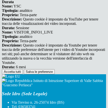
Durata
Nome:
YSC
Tipologia:
analitico
Proprieta:
Terza-parte
Descrizione:
Questo cookie è impostato da YouTube per tenere
traccia delle visualizzazioni dei video incorporati.
Durata:
Sessione
Nome:
VISITOR_INFO1_LIVE
Tipologia:
analitico
Proprieta:
Terza-parte
Descrizione:
Questo cookie è impostato da Youtube per tenere
traccia delle preferenze dell'utente per i video di Youtube incorporati
nei siti; può anche determinare se il visitatore del sito web sta
utilizzando la nuova o la vecchia versione dell'interfaccia di
Youtube.
Durata:
6 mesi
Accetta tutti
Salva le preferenze
Istituto di Istruzione Superiore di Valle Sabbia
"Giacomo Perlasca"
Sede Idro (Sede Legale)
Via Treviso n. 26-25074 Idro (BS)
Tel:
036583741