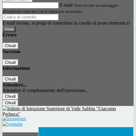
E-mail
Verrà inviato un messaggio
all'indirizzo indicato con le istruzioni necessarie.
E-mail inviata, si prega di controllare la casella di posta elettronica!
Errore
Chiudi
Successo
Chiudi
Informazione
Chiudi
Attendere...
Attendere il completamento dell'operazione...
Chiudi
Chiudi